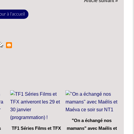
Article suivant »
ur à l'accueil
"On a échangé nos
s
TF1 Séries Films et TFX
mamans" avec Maélis et