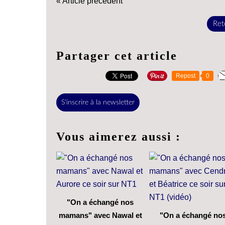
« Article précédent
Reto
Partager cet article
Repost
0
S'inscrire à la newsletter
Vous aimerez aussi :
"On a échangé nos
mamans" avec Nawal et
"On a échangé no