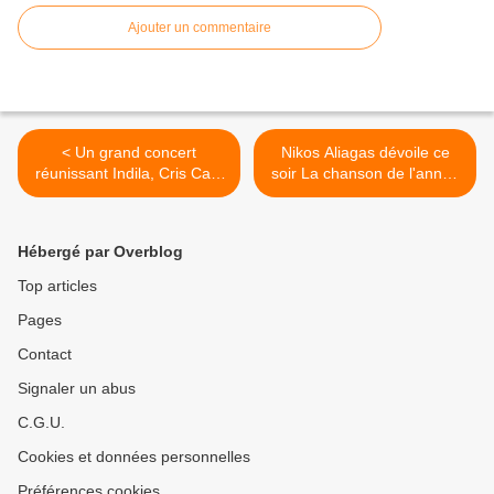
Ajouter un commentaire
< Un grand concert
Nikos Aliagas dévoile ce
réunissant Indila, Cris Cab,
soir La chanson de l'année
Irma, Skip the Use (...)
sur TF1 >
diffusé ce soir sur W9
Hébergé par Overblog
Top articles
Pages
Contact
Signaler un abus
C.G.U.
Cookies et données personnelles
Préférences cookies