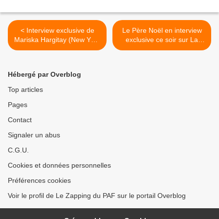
< Interview exclusive de
Le Père Noël en interview
Mariska Hargitay (New York
exclusive ce soir sur La
Unité Spéciale) en ajvnier
chaîne du Père Noël >
sur 13ème Rue
Hébergé par Overblog
Top articles
Pages
Contact
Signaler un abus
C.G.U.
Cookies et données personnelles
Préférences cookies
Voir le profil de Le Zapping du PAF sur le portail Overblog