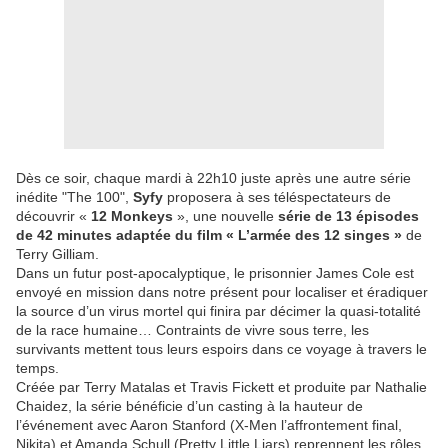
Dès ce soir, chaque mardi à 22h10 juste après une autre série
inédite "The 100",
Syfy
proposera à ses téléspectateurs de
découvrir «
12 Monkeys
», une nouvelle
série de 13 épisodes
de 42 minutes adaptée du film « L’armée des 12 singes »
de
Terry Gilliam.
Dans un futur post-apocalyptique, le prisonnier James Cole est
envoyé en mission dans notre présent pour localiser et éradiquer
la source d’un virus mortel qui finira par décimer la quasi-totalité
de la race humaine… Contraints de vivre sous terre, les
survivants mettent tous leurs espoirs dans ce voyage à travers le
temps.
Créée par Terry Matalas et Travis Fickett et produite par Nathalie
Chaidez, la série bénéficie d’un casting à la hauteur de
l’événement avec Aaron Stanford (X-Men l’affrontement final,
Nikita) et Amanda Schull (Pretty Little Liars) reprennent les rôles