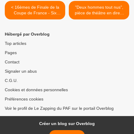
< 16èmes de Finale de la
"Deux hommes tout nus",
Coupe de France - Six
pièce de théâtre en direct
matchs à vivre en direct sur
ce soir sur France 2 >
Eurosport
Hébergé par Overblog
Top articles
Pages
Contact
Signaler un abus
C.G.U.
Cookies et données personnelles
Préférences cookies
Voir le profil de Le Zapping du PAF sur le portail Overblog
Créer un blog sur Overblog