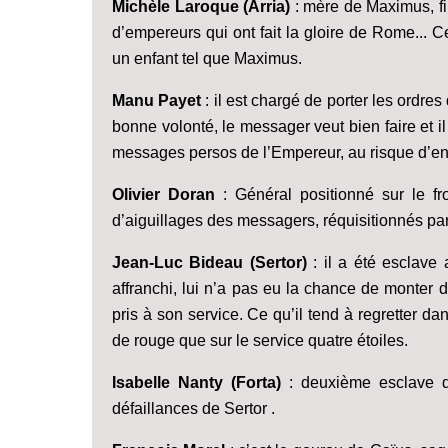
Michèle Laroque (Arria)
: mère de Maximus, fi
d’empereurs qui ont fait la gloire de Rome... C
un enfant tel que Maximus.
Manu Payet
: il est chargé de porter les ordres
bonne volonté, le messager veut bien faire et il y
messages persos de l’Empereur, au risque d’entra
Olivier Doran
: Général positionné sur le f
d’aiguillages des messagers, réquisitionnés 
Jean-Luc Bideau (Sertor)
: il a été esclav
affranchi, lui n’a pas eu la chance de monter dan
pris à son service. Ce qu’il tend à regretter d
de rouge que sur le service quatre étoiles.
Isabelle Nanty (Forta)
: deuxième esclave 
défaillances de Sertor .