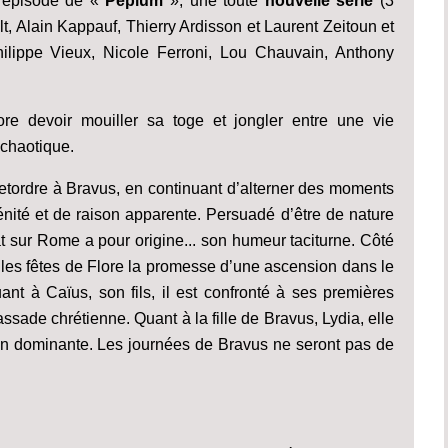
 épisode de «
Péplum
», une toute
nouvelle série
(3
, Alain Kappauf, Thierry Ardisson et Laurent Zeitoun et
lippe Vieux, Nicole Ferroni, Lou Chauvain, Anthony
ore devoir mouiller sa toge et jongler entre une vie
 chaotique.
retordre à Bravus, en continuant d’alterner des moments
́nité et de raison apparente. Persuadé d’être de nature
 sur Rome a pour origine... son humeur taciturne. Côté
 les fêtes de Flore la promesse d’une ascension dans le
t à Caïus, son fils, il est confronté à ses premières
ssade chrétienne. Quant à la fille de Bravus, Lydia, elle
n dominante. Les journées de Bravus ne seront pas de