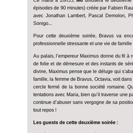
Ce mardi à 20h55,
M6
diffusera le deuxième
épisodes de 90 minutes) créée par Fabien Rault
avec Jonathan Lambert, Pascal Demolon, Phi
Sonigo...
Pour cette deuxième soirée, Bravus va enc
professionnelle stressante et une vie de famille
Au palais, l’empereur Maximus donne du fil à 
de folie et de démesure et des instants de sére
divine, Maximus pense que le déluge qui s'abat
famille, la femme de Bravus, Octavia, voit dans
cercle fermé de la bonne société romaine. Quan
tentations avec Maria, bien qu’il traverse une pa
continue d’abuser sans vergogne de sa positio
tout repos !
Les guests de cette deuxième soirée :