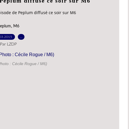
Peplum diffusé ce soir sur M6
isode de Peplum diffusé ce soir sur M6
,
eplum
M6
03.2015
…
Par LZDP
hoto : Cécile Rogue / M6)