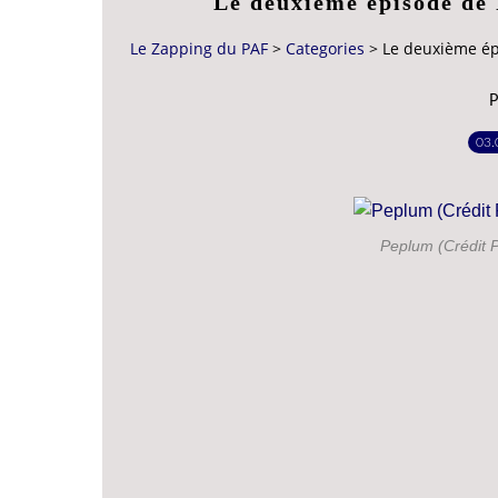
Le deuxième épisode de 
Le Zapping du PAF
>
Categories
>
Le deuxième ép
P
03.
Peplum (Crédit P