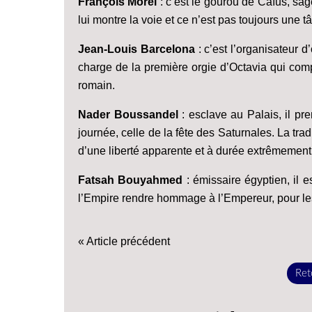
François Morel
: c’est le gourou de Caïus, sage
lui montre la voie et ce n’est pas toujours une tâ
Jean-Louis Barcelona
: c’est l’organisateur 
charge de la première orgie d’Octavia qui comp
romain.
Nader Boussandel
: esclave au Palais, il pr
journée, celle de la fête des Saturnales. La tra
d’une liberté apparente et à durée extrêmement 
Fatsah Bouyahmed
: émissaire égyptien, il
l’Empire rendre hommage à l’Empereur, pour les 
« Article précédent
Reto