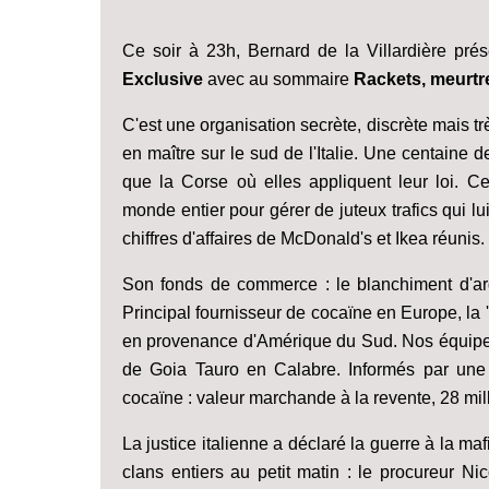
Ce soir à 23h, Bernard de la Villardière pré
Exclusive
avec au sommaire
Rackets, meurtres
C'est une organisation secrète, discrète mais t
en maître sur le sud de l'Italie. Une centaine d
que la Corse où elles appliquent leur loi. C
monde entier pour gérer de juteux trafics qui lu
chiffres d'affaires de McDonald's et Ikea réunis.
Son fonds de commerce : le blanchiment d'argen
Principal fournisseur de cocaïne en Europe, la 
en provenance d'Amérique du Sud. Nos équipes 
de Goia Tauro en Calabre. Informés par une t
cocaïne : valeur marchande à la revente, 28 mill
La justice italienne a déclaré la guerre à la mafi
clans entiers au petit matin : le procureur Ni