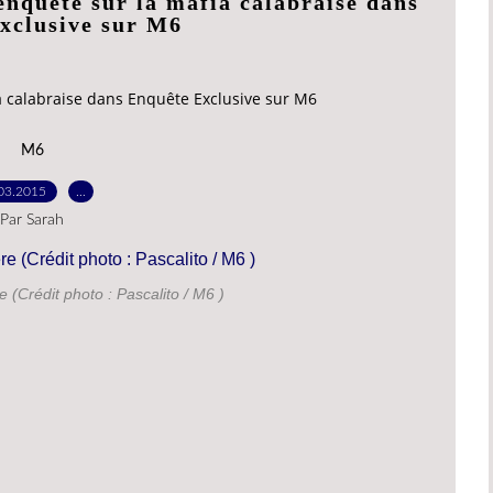
 enquête sur la mafia calabraise dans
xclusive sur M6
ia calabraise dans Enquête Exclusive sur M6
M6
03.2015
…
Par Sarah
e (Crédit photo : Pascalito / M6 )