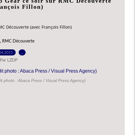
op Gear ce soir sur RMC Découverte
ançois Fillon)
MC Découverte (avec François Fillon)
,
RMC Découverte
04.2015
…
Par LZDP
t photo : Abaca Press / Visual Press Agency)