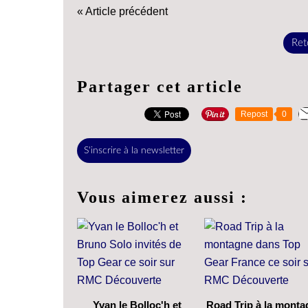
« Article précédent
Reto
Partager cet article
Repost
0
S'inscrire à la newsletter
Vous aimerez aussi :
Yvan le Bolloc'h et
Road Trip à la monta