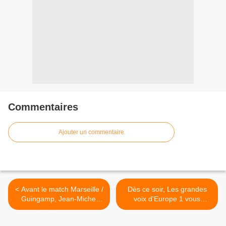
Commentaires
Ajouter un commentaire
< Avant le match Marseille /
Dès ce soir, Les grandes
Guingamp, Jean-Michel
voix d'Europe 1 vous
Aulas invité du Canal
répondent dans un
Football Club
nouveau rendez-vous >