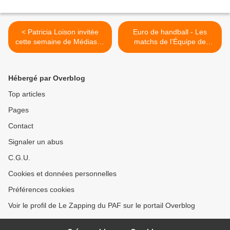
< Patricia Loison invitée
Euro de handball - Les
cette semaine de Médias le
matchs de l’Équipe de
mag sur France 5 (débat
France seront à suivre sur
sur Hanouna)
RMC >
Hébergé par Overblog
Top articles
Pages
Contact
Signaler un abus
C.G.U.
Cookies et données personnelles
Préférences cookies
Voir le profil de Le Zapping du PAF sur le portail Overblog