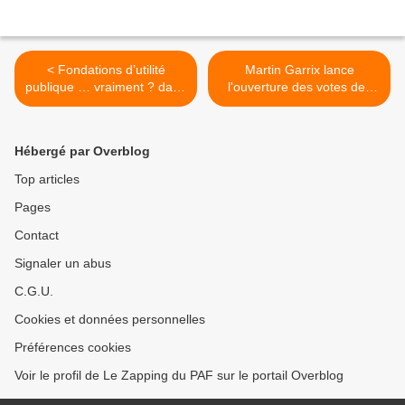
< Fondations d’utilité
Martin Garrix lance
publique … vraiment ? dans
l'ouverture des votes des
"Spécial Investigation" ce
NRJ DJ Awards 2016 >
soir sur Canal+
Hébergé par Overblog
Top articles
Pages
Contact
Signaler un abus
C.G.U.
Cookies et données personnelles
Préférences cookies
Voir le profil de Le Zapping du PAF sur le portail Overblog