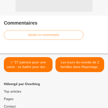
Commentaires
Ajouter un commentaire
< "27 patrons pour une
Les tours du monde de 2
usine : se battre pour durer"
familles dans Reportages
dans "13h15, le dimanche"
sur TF1 >
ce 21 août sur France 2
Hébergé par Overblog
Top articles
Pages
Contact