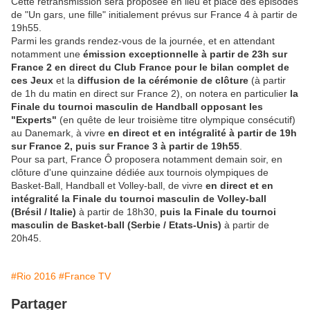
Cette retransmission sera proposée en lieu et place des épisodes
de "Un gars, une fille" initialement prévus sur France 4 à partir de
19h55.
Parmi les grands rendez-vous de la journée, et en attendant
notamment une
émission exceptionnelle à partir de 23h sur
France 2 en direct du Club France pour le bilan complet de
ces Jeux
et la
diffusion de la cérémonie de clôture
(à partir
de 1h du matin en direct sur France 2), on notera en particulier
la
Finale du tournoi masculin de Handball opposant les
"Experts"
(en quête de leur troisième titre olympique consécutif)
au Danemark, à vivre
en direct et en intégralité à partir de 19h
sur France 2, puis sur France 3 à partir de 19h55
.
Pour sa part, France Ô proposera notamment demain soir, en
clôture d'une quinzaine dédiée aux tournois olympiques de
Basket-Ball, Handball et Volley-ball, de vivre
en direct et en
intégralité la Finale du tournoi masculin de Volley-ball
(Brésil / Italie)
à partir de 18h30,
puis la Finale du tournoi
masculin de Basket-ball (Serbie / Etats-Unis)
à partir de
20h45.
#Rio 2016
#France TV
Partager