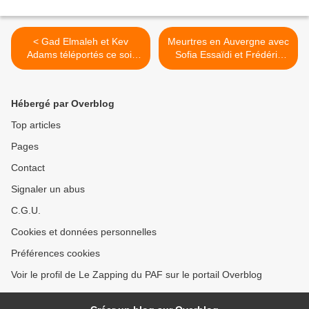
< Gad Elmaleh et Kev
Meurtres en Auvergne avec
Adams téléportés ce soir
Sofia Essaïdi et Frédéric
dans le "1945" de Xavier de
Diefenthal en tournage pour
Moulins
France 3 >
Hébergé par Overblog
Top articles
Pages
Contact
Signaler un abus
C.G.U.
Cookies et données personnelles
Préférences cookies
Voir le profil de Le Zapping du PAF sur le portail Overblog