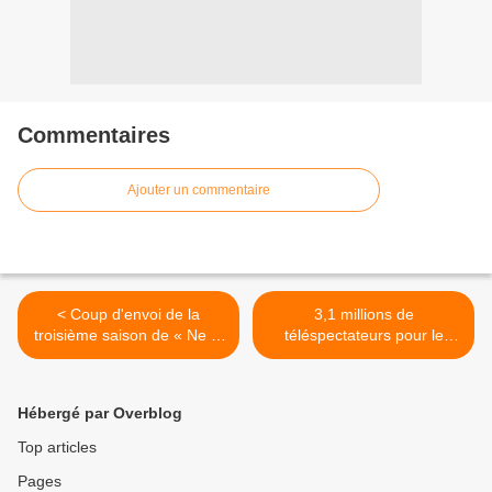
Commentaires
Ajouter un commentaire
< Coup d'envoi de la
3,1 millions de
troisième saison de « Ne te
téléspectateurs pour le
dégonfle pas » en février
troisième débat de la
sur Voyage
primaire de gauche sur
France 2 >
Hébergé par Overblog
Top articles
Pages