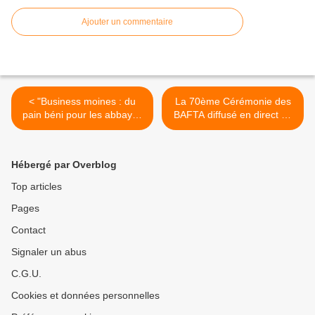
Ajouter un commentaire
< "Business moines : du
La 70ème Cérémonie des
pain béni pour les abbayes
BAFTA diffusé en direct ce
!" dans Le doc du dimanche
soir sur Paris Première >
sur France 5
Hébergé par Overblog
Top articles
Pages
Contact
Signaler un abus
C.G.U.
Cookies et données personnelles