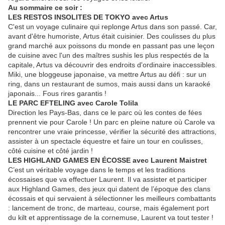
Au sommaire ce soir :
LES RESTOS INSOLITES DE TOKYO avec Artus
C'est un voyage culinaire qui replonge Artus dans son passé. Car,
avant d'être humoriste, Artus était cuisinier. Des coulisses du plus
grand marché aux poissons du monde en passant pas une leçon
de cuisine avec l'un des maîtres sushis les plus respectés de la
capitale, Artus va découvrir des endroits d'ordinaire inaccessibles.
Miki, une bloggeuse japonaise, va mettre Artus au défi : sur un
ring, dans un restaurant de sumos, mais aussi dans un karaoké
japonais... Fous rires garantis !
LE PARC EFTELING avec Carole Tolila
Direction les Pays-Bas, dans ce le parc où les contes de fées
prennent vie pour Carole ! Un parc en pleine nature où Carole va
rencontrer une vraie princesse, vérifier la sécurité des attractions,
assister à un spectacle équestre et faire un tour en coulisses,
côté cuisine et côté jardin !
LES HIGHLAND GAMES EN ÉCOSSE avec Laurent Maistret
C’est un véritable voyage dans le temps et les traditions
écossaises que va effectuer Laurent. Il va assister et participer
aux Highland Games, des jeux qui datent de l’époque des clans
écossais et qui servaient à sélectionner les meilleurs combattants
: lancement de tronc, de marteau, course, mais également port
du kilt et apprentissage de la cornemuse, Laurent va tout tester !