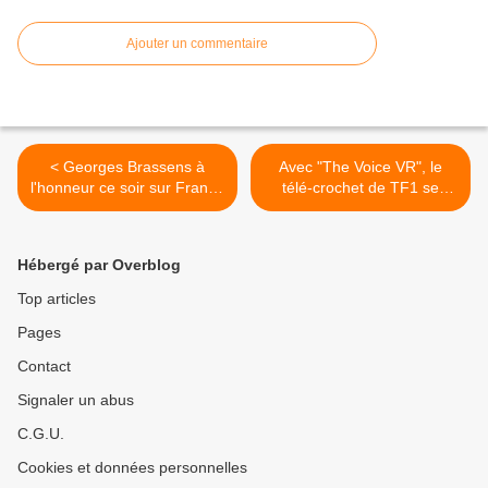
Ajouter un commentaire
< Georges Brassens à
Avec "The Voice VR", le
l'honneur ce soir sur France
télé-crochet de TF1 se
2
lance dans la réalité
virtuelle >
Hébergé par Overblog
Top articles
Pages
Contact
Signaler un abus
C.G.U.
Cookies et données personnelles