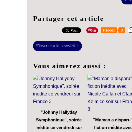
Partager cet article
Repost
0
S'inscrire à la newsletter
Vous aimerez aussi :
"Johnny Hallyday
Symphonique", soirée
"Maman a disparu"
inédite ce vendredi sur
fiction inédite ave