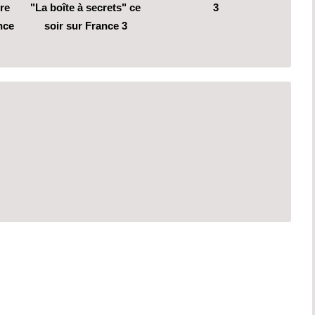
ire
"La boîte à secrets" ce
3
nce
soir sur France 3