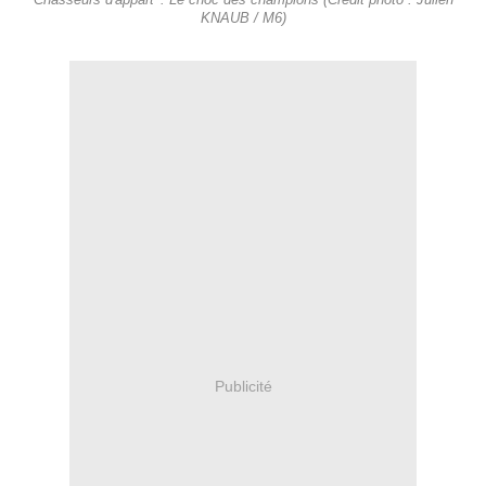
Chasseurs d'appart' : Le choc des champions (Crédit photo : Julien
KNAUB / M6)
Publicité