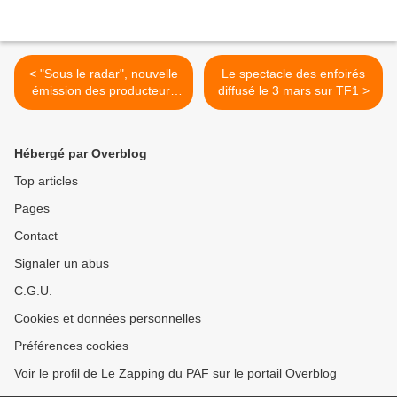
< "Sous le radar", nouvelle
Le spectacle des enfoirés
émission des producteurs
diffusé le 3 mars sur TF1 >
de Cash Invetigation dès
mars sur Planète+CI
Hébergé par Overblog
Top articles
Pages
Contact
Signaler un abus
C.G.U.
Cookies et données personnelles
Préférences cookies
Voir le profil de Le Zapping du PAF sur le portail Overblog