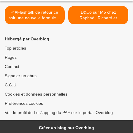
< #Flashtalk de retour ce
D&Co sur M6 chez
soir une nouvelle formule et
Raphaël, Richard et
un nouveau visage sur
Alexandre >
France Ô (sommaire)
Hébergé par Overblog
Top articles
Pages
Contact
Signaler un abus
C.G.U.
Cookies et données personnelles
Préférences cookies
Voir le profil de Le Zapping du PAF sur le portail Overblog
Créer un blog sur Overblog