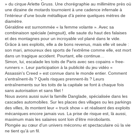
» du cirque Arlette Gruss. Une chorégraphie au millimètre près où
une dizaine de motards tournoient à une cadence infernale à
l'intérieur d'une boule métallique d'à peine quelques mètres de
diamètre.
Géraldine est surnommée « la femme volante ». Avec sa
combinaison spéciale (wingsuit), elle saute du haut des falaises
et des montagnes pour un incroyable vol plané dans le vide.
Grâce à ses exploits, elle a de bons revenus, mais elle vit seule :
son mari, amoureux des sports de l'extrême comme elle, est mort
dans un tragique accident. Pourtant, elle continue…
Simon, lui, escalade les toits de Paris avec ses copains « free-
runners ». Leur participation à la publicité du jeu vidéo «
Assassin's Creed » est connue dans le monde entier. Comment
s'entraînent-ils ? Quels risques prennent-ils ? Leurs
entraînements sur les toits de la capitale se font à chaque fois
sans autorisation et sans filet !
Nous avons aussi suivi la famille Danglade, spécialisée dans les
cascades automobiles. Sur les places des villages ou les parkings
des villes, ils montent leur « truck show » et réalisent des exploits
mécaniques encore jamais vus. La prise de risque est, là aussi,
maximum mais les salaires sont loin d'être mirobolants.
Plongée au cœur d'un univers méconnu et spectaculaire où la vie
ne tient qu'à un fil.