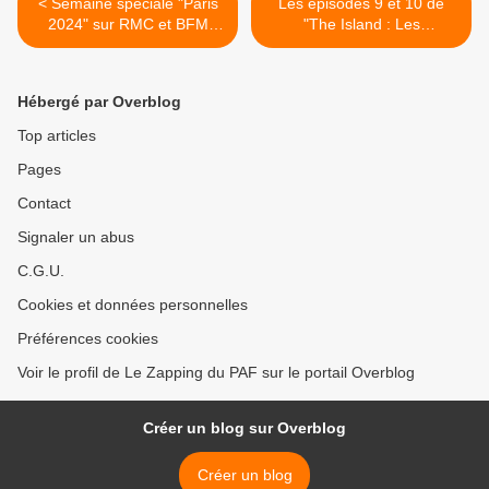
< Semaine spéciale "Paris
Les épisodes 9 et 10 de
2024" sur RMC et BFM
"The Island : Les
Sport
nauffragés" diffusés ce soir
sur M6 >
Hébergé par Overblog
Top articles
Pages
Contact
Signaler un abus
C.G.U.
Cookies et données personnelles
Préférences cookies
Voir le profil de Le Zapping du PAF sur le portail Overblog
Créer un blog sur Overblog
Créer un blog