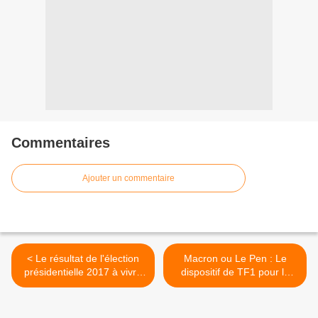
Commentaires
Ajouter un commentaire
< Le résultat de l'élection
Macron ou Le Pen : Le
présidentielle 2017 à vivre
dispositif de TF1 pour le
en direct sur toutes les
second tour de la
antennes de franceinfo
Présidentielle >