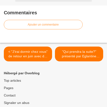
Commentaires
Ajouter un commentaire
< "J'irai dormir chez vous"
"Qui prendra la suite?"
de retour en juin avec des
présenté par Eglantine
inédits sur France 5
Emeyé, nouveau jeu à la
rentrée sur France 3 >
Hébergé par Overblog
Top articles
Pages
Contact
Signaler un abus