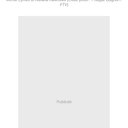
Michel Cymès et Adriana Karembeu (Crédit photo : Philippe Doignon /
FTV)
Publicité