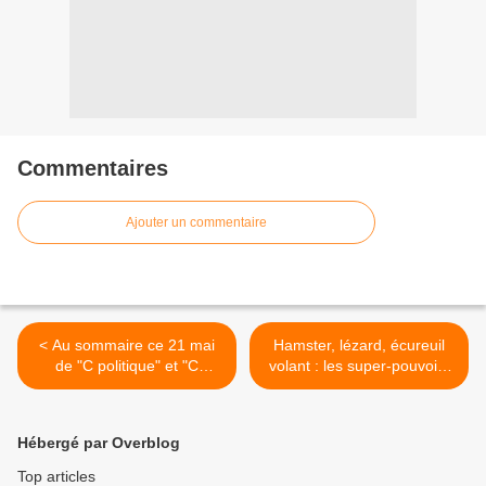
Commentaires
Ajouter un commentaire
< Au sommaire ce 21 mai
Hamster, lézard, écureuil
de "C politique" et "C
volant : les super-pouvoirs
polémique" sur France 5
des animaux dans E=M6 >
Hébergé par Overblog
Top articles