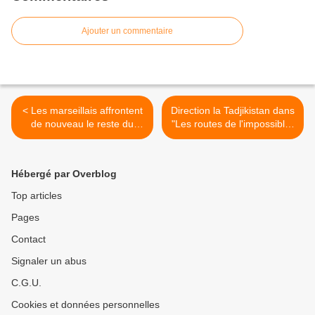
Ajouter un commentaire
< Les marseillais affrontent
Direction la Tadjikistan dans
de nouveau le reste du
"Les routes de l'impossible"
monde dès le 4 septembre
ce soir sur France 5 >
sur W9
Hébergé par Overblog
Top articles
Pages
Contact
Signaler un abus
C.G.U.
Cookies et données personnelles