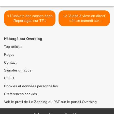
< L’univers des casses dans
La Vuelta à vivre en direct
Reportages sur TF1
dès ce samedi sur
Eurosport >
Hébergé par Overblog
Top articles
Pages
Contact
Signaler un abus
C.G.U.
Cookies et données personnelles
Préférences cookies
Voir le profil de Le Zapping du PAF sur le portail Overblog