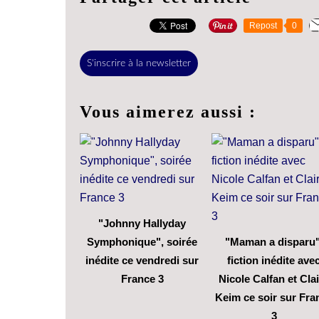
Repost
0
S'inscrire à la newsletter
Vous aimerez aussi :
"Johnny Hallyday
Symphonique", soirée
"Maman a disparu"
inédite ce vendredi sur
fiction inédite ave
France 3
Nicole Calfan et Cla
Keim ce soir sur Fra
3