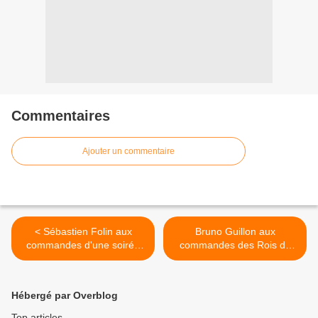
Commentaires
Ajouter un commentaire
< Sébastien Folin aux
Bruno Guillon aux
commandes d'une soirée
commandes des Rois du
consacrée à Bob Marley ce
bêtisier ce soir sur France 2
soir sur France ô
>
Hébergé par Overblog
Top articles