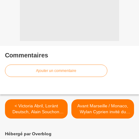
Commentaires
Ajouter un commentaire
< Victoria Abril, Lorànt
Avant Marseille / Monaco,
Deutsch, Alain Souchon,
Wylan Cyprien invité du
Pierre Souchon, Ours (...)
Canal Football Club sur
invités de "Vivement
Canal+ >
dimanche prochain" sur
Hébergé par Overblog
France 2