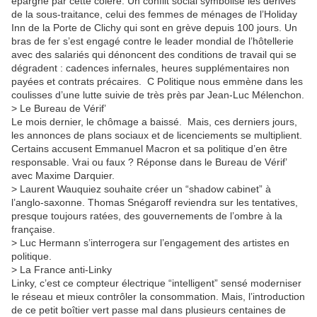
épargné par cette colère. Un conflit social symbolise les dérives
de la sous-traitance, celui des femmes de ménages de l’Holiday
Inn de la Porte de Clichy qui sont en grève depuis 100 jours. Un
bras de fer s’est engagé contre le leader mondial de l’hôtellerie
avec des salariés qui dénoncent des conditions de travail qui se
dégradent : cadences infernales, heures supplémentaires non
payées et contrats précaires. C Politique nous emmène dans les
coulisses d’une lutte suivie de très près par Jean-Luc Mélenchon.
> Le Bureau de Vérif’
Le mois dernier, le chômage a baissé. Mais, ces derniers jours,
les annonces de plans sociaux et de licenciements se multiplient.
Certains accusent Emmanuel Macron et sa politique d’en être
responsable. Vrai ou faux ? Réponse dans le Bureau de Vérif’
avec Maxime Darquier.
> Laurent Wauquiez souhaite créer un “shadow cabinet” à
l’anglo-saxonne. Thomas Snégaroff reviendra sur les tentatives,
presque toujours ratées, des gouvernements de l’ombre à la
française.
> Luc Hermann s’interrogera sur l’engagement des artistes en
politique.
> La France anti-Linky
Linky, c’est ce compteur électrique “intelligent” sensé moderniser
le réseau et mieux contrôler la consommation. Mais, l’introduction
de ce petit boîtier vert passe mal dans plusieurs centaines de