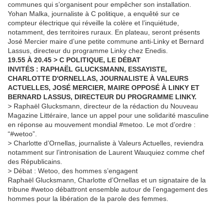
communes qui s’organisent pour empêcher son installation.
Yohan Malka, journaliste à C politique, a enquêté sur ce
compteur électrique qui réveille la colère et l’inquiétude,
notamment, des territoires ruraux. En plateau, seront présents
José Mercier maire d’une petite commune anti-Linky et Bernard
Lassus, directeur du programme Linky chez Enedis.
19.55 À 20.45 > C POLITIQUE, LE DÉBAT
INVITÉS : RAPHAËL GLUCKSMANN, ESSAYISTE,
CHARLOTTE D'ORNELLAS, JOURNALISTE À VALEURS
ACTUELLES, JOSÉ MERCIER, MAIRE OPPOSÉ À LINKY ET
BERNARD LASSUS, DIRECTEUR DU PROGRAMME LINKY.
> Raphaël Glucksmann, directeur de la rédaction du Nouveau
Magazine Littéraire, lance un appel pour une solidarité masculine
en réponse au mouvement mondial #metoo. Le mot d’ordre :
“#wetoo”.
> Charlotte d’Ornellas, journaliste à Valeurs Actuelles, reviendra
notamment sur l’intronisation de Laurent Wauquiez comme chef
des Républicains.
> Débat : Wetoo, des hommes s’engagent
Raphaël Glucksmann, Charlotte d’Ornellas et un signataire de la
tribune #wetoo débattront ensemble autour de l’engagement des
hommes pour la libération de la parole des femmes.