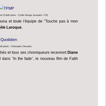
e (Crédit photo : Cyrille George Jerusalmi / C8)
ouna et toute l'équipe de "Touche pas à mon
èle Laroque
.
dit photo : Christophe Chevalin)
thès et tous ses chroniqueurs recevront
Diane
al dans "In the fade", le nouveau film de Fatih