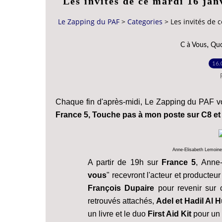
Les invités de ce mardi 16 ja
Le Zapping du PAF
>
Categories
>
Les invités de 
,
C à Vous
Quo
16.
Chaque fin d'après-midi, Le Zapping du PAF 
France 5, Touche pas à mon poste sur C8 et
Anne-Elisabeth Lemoine 
A partir de 19h sur
France 5
, Anne-
vous
" recevront l'acteur et producteu
François Dupaire
pour revenir sur c
retrouvés attachés,
Adel et Hadil Al 
un livre et le duo
First Aid Kit
pour un 