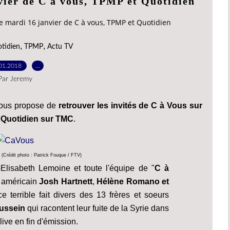
nvier de C à vous, TPMP et Quotidien
ce mardi 16 janvier de C à vous, TPMP et Quotidien
,
,
tidien
TPMP
Actu TV
01.2018
…
Par Jeremy
vous propose de
retrouver les invités de C à Vous sur
 Quotidien sur TMC
.
(Crédit photo : Patrick Fouque / FTV)
Elisabeth Lemoine et toute l'équipe de "
C à
r américain
Josh Hartnett
,
Hélène Romano et
e terrible fait divers des 13 frères et soeurs
Hussein
qui racontent leur fuite de la Syrie dans
live en fin d'émission.