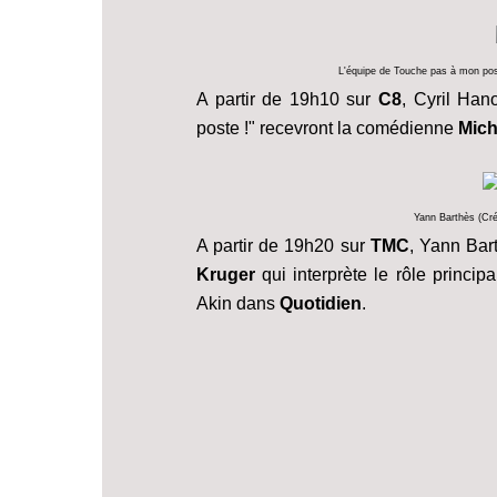
L'équipe de Touche pas à mon post
A partir de 19h10 sur
C8
, Cyril Han
poste !" recevront la comédienne
Mich
Yann Barthès (Cré
A partir de 19h20 sur
TMC
, Yann Bar
Kruger
qui interprète le rôle princip
Akin
dans
Quotidien
.