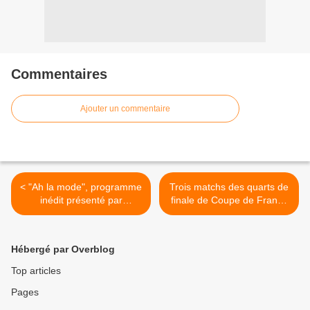
Commentaires
Ajouter un commentaire
< "Ah la mode", programme
Trois matchs des quarts de
inédit présenté par
finale de Coupe de France
Mademoiselle Agnès dès ce
de football à vivre sur
soir sur CANAL+
Eurosport >
Hébergé par Overblog
Top articles
Pages