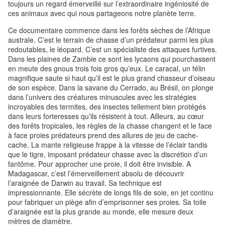
toujours un regard émerveillé sur l’extraordinaire ingéniosité de
ces animaux avec qui nous partageons notre planète terre.
Ce documentaire commence dans les forêts sèches de l’Afrique
australe. C’est le terrain de chasse d’un prédateur parmi les plus
redoutables, le léopard. C’est un spécialiste des attaques furtives.
Dans les plaines de Zambie ce sont les lycaons qui pourchassent
en meute des gnous trois fois gros qu’eux. Le caracal, un félin
magnifique saute si haut qu’il est le plus grand chasseur d’oiseau
de son espèce. Dans la savane du Cerrado, au Brésil, on plonge
dans l’univers des créatures minuscules avec les stratégies
incroyables des termites, des insectes tellement bien protégés
dans leurs forteresses qu’ils résistent à tout. Ailleurs, au cœur
des forêts tropicales, les règles de la chasse changent et le face
à face proies prédateurs prend des allures de jeu de cache-
cache. La mante religieuse frappe à la vitesse de l’éclair tandis
que le tigre, imposant prédateur chasse avec la discrétion d’un
fantôme. Pour approcher une proie, il doit être invisible. A
Madagascar, c’est l’émerveillement absolu de découvrir
l’araignée de Darwin au travail. Sa technique est
impressionnante. Elle sécrète de longs fils de soie, en jet continu
pour fabriquer un piège afin d’emprisonner ses proies. Sa toile
d’araignée est la plus grande au monde, elle mesure deux
mètres de diamètre.