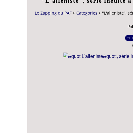
"L'alieniste", série inédite à
Le Zapping du PAF
>
Categories
>
"L'alieniste", s
Pol
20.