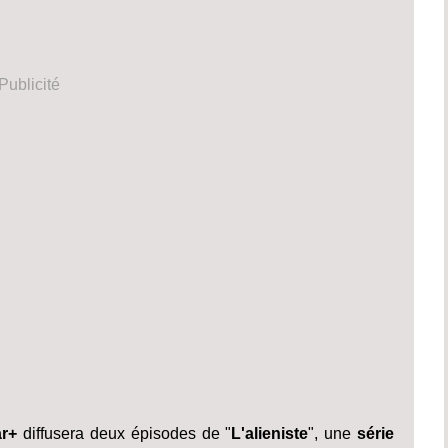
Publicité
ar+
diffusera deux épisodes de "
L'alieniste
", une
série