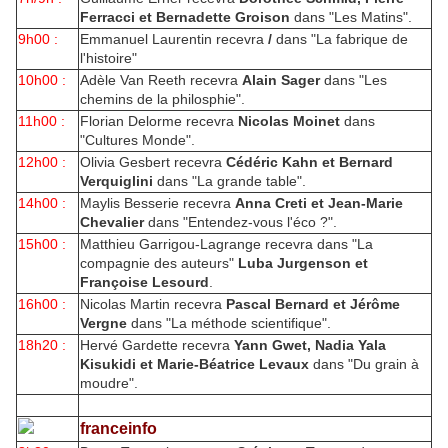
Ferracci et Bernadette Groison
dans "Les Matins".
9h00 :
Emmanuel Laurentin recevra
/
dans "La fabrique de
l'histoire"
10h00 :
Adèle Van Reeth recevra
Alain Sager
dans "Les
chemins de la philosphie".
11h00 :
Florian Delorme recevra
Nicolas Moinet
dans
"Cultures Monde".
12h00 :
Olivia Gesbert recevra
Cédéric Kahn et Bernard
Verquiglini
dans "La grande table".
14h00 :
Maylis Besserie recevra
Anna Creti et Jean-Marie
Chevalier
dans "Entendez-vous l'éco ?".
15h00 :
Matthieu Garrigou-Lagrange recevra dans "La
compagnie des auteurs"
Luba Jurgenson et
Françoise Lesourd
.
16h00 :
Nicolas Martin recevra
Pascal Bernard et Jérôme
Vergne
dans "La méthode scientifique".
18h20 :
Hervé Gardette recevra
Yann Gwet, Nadia Yala
Kisukidi et Marie-Béatrice Levaux
dans "Du grain à
moudre".
franceinfo