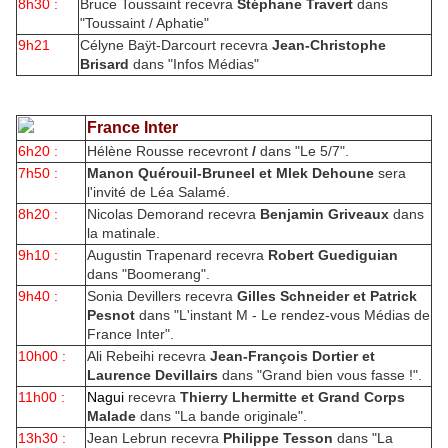
8h30 :
Bruce Toussaint recevra
Stéphane Travert
dans
"Toussaint / Aphatie"
9h21
Célyne Baÿt-Darcourt recevra
Jean-Christophe
Brisard
dans "Infos Médias"
France Inter
6h20 :
Hélène Rousse recevront
/
dans "Le 5/7".
7h50 :
Manon Quérouil-Bruneel et Mlek Dehoune
sera
l'invité de Léa Salamé.
8h20 :
Nicolas Demorand recevra
Benjamin Griveaux
dans
la matinale.
9h10 :
Augustin Trapenard recevra
Robert Guediguian
dans "Boomerang".
9h40 :
Sonia Devillers recevra
Gilles Schneider et Patrick
Pesnot
dans "L'instant M - Le rendez-vous Médias de
France Inter".
10h00 :
Ali Rebeihi recevra
Jean-François Dortier et
Laurence Devillairs
dans "Grand bien vous fasse !".
11h00 :
Nagui
recevra
Thierry Lhermitte et Grand Corps
Malade
dans "La bande originale".
13h30 :
Jean Lebrun recevra
Philippe Tesson
dans "La