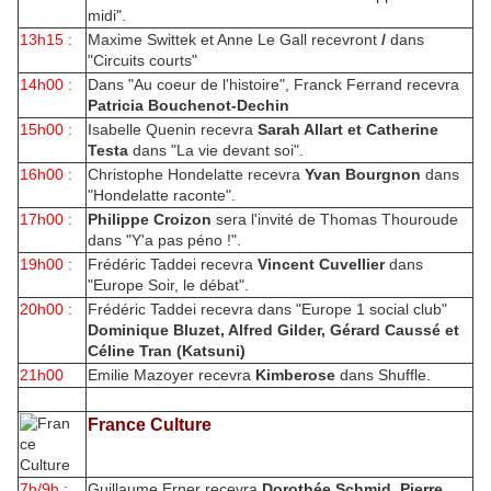
midi".
13h15 :
Maxime Swittek et Anne Le Gall recevront
/
dans
"Circuits courts"
14h00 :
Dans "Au coeur de l'histoire", Franck Ferrand recevra
Patricia Bouchenot-Dechin
15h00 :
Isabelle Quenin recevra
Sarah Allart et Catherine
Testa
dans "La vie devant soi".
16h00 :
Christophe Hondelatte recevra
Yvan Bourgnon
dans
"Hondelatte raconte".
17h00 :
Philippe Croizon
sera l'invité de Thomas Thouroude
dans "Y'a pas péno !".
19h00 :
Frédéric Taddei recevra
Vincent Cuvellier
dans
"Europe Soir, le débat".
20h00 :
Frédéric Taddei recevra dans "Europe 1 social club"
Dominique Bluzet, Alfred Gilder, Gérard Caussé et
Céline Tran (Katsuni)
21h00
Emilie Mazoyer recevra
Kimberose
dans Shuffle.
France Culture
7h/9h :
Guillaume Erner recevra
Dorothée Schmid, Pierre