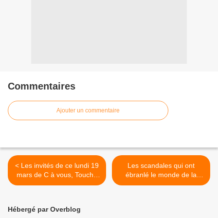
Commentaires
Ajouter un commentaire
< Les invités de ce lundi 19
Les scandales qui ont
mars de C à vous, Touche
ébranlé le monde de la
pas à mon poste et
culture au programme de
Quotidien
"Stupéfiant !" ce soir sur
France 2 >
Hébergé par Overblog