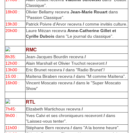
Classique".
18h00 :
Olivier Bellamy recevra
Jean-Marie Rouart
dans
"Passion Classique".
19h30 :
Patrick Poivre d'Arvor recevra
/
comme invités culture.
20h00 :
Laure Mézan recevra
Anne-Catherine Gillet et
Cyrille Dubois
dans "Le journal du classique".
RMC
8h35:
Jean-Jacques Bourdin recevra
/
12h00 :
Alain Marshall et Olivier Truchot recevront
/
13h00 :
Eric Brunet recevra
/
dans "Radio Brunet"/
15:00 :
Maïtena Biraben recevra
/
dans "M comme Maïtena".
16h00 :
Vincent Moscato recevra
/
dans le "Super Moscato
Show"
RTL
7h45:
Elizabeth Martichoux recevra
/
9h00 :
Yves Calvi et ses chroniqueurs recevront
/
dans
"Laissez-vous tenter".
11h00 :
Stéphane Bern recevra
/
dans "A la bonne heure".