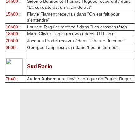
14h00 :
Sidonie Bonnec et Thomas Hugues recevront
/
dans
"La curiosité est un vilain défaut".
15h00 :
Flavie Flament recevra
/
dans "On est fait pour
s'entendre"
16h00 :
Laurent Ruquier recevra
/
dans "Les grosses têtes".
18h00 :
Marc-Olivier Fogiel recevra
/
dans "RTL soir".
20h00 :
Jacques Pradel recevra
/
dans "L'heure du crime"
0h00 :
Georges Lang recevra
/
dans "Les nocturnes".
Sud Radio
7h40 :
Julien Aubert
sera l’invité politique de Patrick Roger.