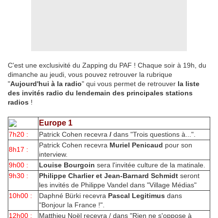
C'est une exclusivité du Zapping du PAF ! Chaque soir à 19h, du
dimanche au jeudi, vous pouvez retrouver la rubrique
"
Aujourd'hui à la radio
" qui vous permet de retrouver
la liste
des invités radio du lendemain des principales stations
radios
!
Europe 1
7h20 :
Patrick Cohen recevra
/
dans "Trois questions à...".
Patrick Cohen recevra
Muriel Penicaud
pour son
8h17 :
interview.
9h00 :
Louise Bourgoin
sera l'invitée culture de la matinale.
9h30 :
Philippe Charlier et Jean-Barnard Schmidt
seront
les invités de Philippe Vandel dans "Village Médias"
10h00 :
Daphné Bürki recevra
Pascal Legitimus
dans
"Bonjour la France !".
12h00 :
Matthieu Noël recevra / dans "Rien ne s'oppose à