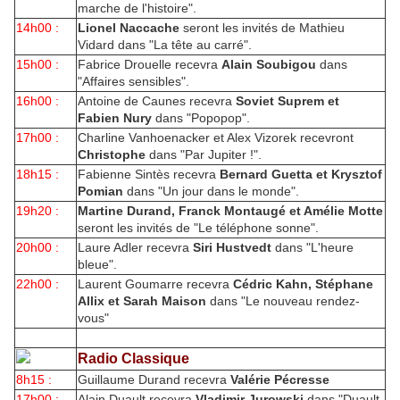
marche de l'histoire".
14h00 :
Lionel Naccache
seront les invités de Mathieu
Vidard dans "La tête au carré".
15h00 :
Fabrice Drouelle recevra
Alain Soubigou
dans
"Affaires sensibles".
16h00 :
Antoine de Caunes recevra
Soviet Suprem et
Fabien Nury
dans "Popopop".
17h00 :
Charline Vanhoenacker et Alex Vizorek recevront
Christophe
dans "Par Jupiter !".
18h15 :
Fabienne Sintès recevra
Bernard Guetta et Krysztof
Pomian
dans "Un jour dans le monde".
19h20 :
Martine Durand, Franck Montaugé et Amélie Motte
seront les invités de "Le téléphone sonne".
20h00 :
Laure Adler recevra
Siri Hustvedt
dans "L'heure
bleue".
22h00 :
Laurent Goumarre recevra
Cédric Kahn, Stéphane
Allix et Sarah Maison
dans "Le nouveau rendez-
vous"
Radio Classique
8h15 :
Guillaume Durand recevra
Valérie Pécresse
17h00 :
Alain Duault recevra
Vladimir Jurowski
dans "Duault