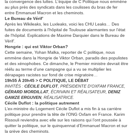
la convergence des luttes. L'équipe de C Politique nous emmène
au plus près des syndicats dans les coulisses du bras de fer
entre Emmanuel Macron et les cheminots.
Le Bureau de Vérif’
Après les Wikileaks, les Luxleaks, voici les CHU Leaks… Des
fuites de documents à l'hôpital de Toulouse alarmantes sur l’état
de l'hôpital. Explications de Maxime Darquier dans le Bureau de
Vérif’.
Hongrie : qui est Viktor Orban?
Cette semaine, Yohan Malka, reporter de C politique, nous
emmène dans la Hongrie de Viktor Orban, paradis des populistes
et des xénophobes. Ce dimanche, le Premier ministre devrait être
réélu au terme d’une campagne qui a vu se multiplier les
dérapages racistes sur fond de crise migratoire…
19h55 À 20h45 > C POLITIQUE, LE DÉBAT
INVITÉS :
CÉCILE DUFLOT
, PRÉSIDENTE D'OXFAM FRANCE,
GÉRARD MORDILLAT
, ÉCRIVAIN ET RÉALISATEUR,
DENIZ
GAMZE ERGUVEN
, RÉALISATRICE.
Cécile Duflot : la politique autrement
L’ex-ministre du Logement Cécile Duflot a mis fin à sa carrière
politique pour prendre la tête de l’ONG Oxfam en France. Karim
Rissouli reviendra avec elle sur les raisons qui l’ont poussée à
quitter la politique, sur le quinquennat d’Emmanuel Macron et sur
la grève des cheminots.