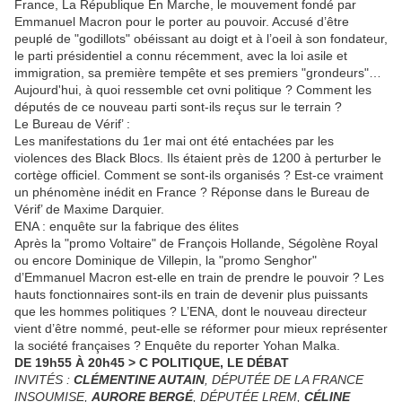
France, La République En Marche, le mouvement fondé par
Emmanuel Macron pour le porter au pouvoir. Accusé d’être
peuplé de "godillots" obéissant au doigt et à l’oeil à son fondateur,
le parti présidentiel a connu récemment, avec la loi asile et
immigration, sa première tempête et ses premiers "grondeurs"…
Aujourd'hui, à quoi ressemble cet ovni politique ? Comment les
députés de ce nouveau parti sont-ils reçus sur le terrain ?
Le Bureau de Vérif’ :
Les manifestations du 1er mai ont été entachées par les
violences des Black Blocs. Ils étaient près de 1200 à perturber le
cortège officiel. Comment se sont-ils organisés ? Est-ce vraiment
un phénomène inédit en France ? Réponse dans le Bureau de
Vérif’ de Maxime Darquier.
ENA : enquête sur la fabrique des élites
Après la "promo Voltaire" de François Hollande, Ségolène Royal
ou encore Dominique de Villepin, la "promo Senghor"
d’Emmanuel Macron est-elle en train de prendre le pouvoir ? Les
hauts fonctionnaires sont-ils en train de devenir plus puissants
que les hommes politiques ? L’ENA, dont le nouveau directeur
vient d’être nommé, peut-elle se réformer pour mieux représenter
la société françaises ? Enquête du reporter Yohan Malka.
DE 19h55 À 20h45 > C POLITIQUE, LE DÉBAT
INVITÉS :
CLÉMENTINE AUTAIN
, DÉPUTÉE DE LA FRANCE
INSOUMISE,
AURORE BERGÉ
, DÉPUTÉE LREM,
CÉLINE