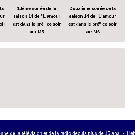
la
13ème soirée de la
Douzième soirée de la
ur
saison 14 de "L'amour
saison 14 de "L'amour
oir
est dans le pré" ce soir
est dans le pré" ce soir
sur M6
sur M6
ienne de la télévision et de la radio depuis plus de 15 ans ! - H