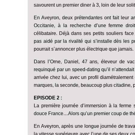
savourent un premier diner à 3, loin de leur sol
En Aveyron, deux prétendantes ont fait leur a
Occitanie, à la recherche d’une femme droit
célibataire. Déjà dans ses petits souliers face
pas aidé par la rivalité qui s’installe dès le
pourrait s’annoncer plus électrique que jamais.
Dans l’Orne, Daniel, 47 ans, éleveur de vac
requinqué par un speed-dating qu’il n’attendai
arrivée chez lui, avec un profil diamétralemen
marques, la seconde, beaucoup plus citadine, pour
EPISODE 2 :
La première journée d’immersion à la ferme 
douce France…Alors qu’un premier coup de th
En Aveyron, après une longue journée de travail
la vitesse supérieure avec l’une de ses deux c