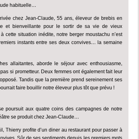
itude habituelle…
rrivée chez Jean-Claude, 55 ans, éleveur de brebis en
e et bienveillante pour le sortir de sa vie de vieux
 à cette situation inédite, notre berger moustachu n’est
s premiers instants entre ses deux convives… la semaine
hes allaitantes, aborde le séjour avec enthousiasme,
t pas si prometteur. Deux femmes ont également fait leur
t opposé. Tandis que la première prend sereinement ses
rait faire bouillir notre éleveur plus tôt que prévu !
se poursuit aux quatre coins des campagnes de notre
éâtre se produit chez Jean-Claude…
, Thierry profite d’un diner au restaurant pour passer à
onvives. Sûr de ses sentiments depuis les premiers mots