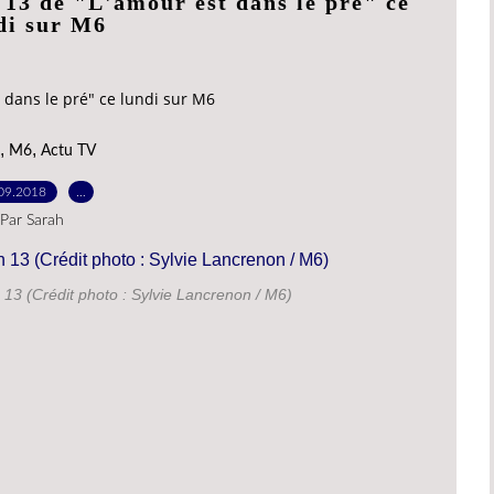
 13 de "L'amour est dans le pré" ce
di sur M6
 dans le pré" ce lundi sur M6
,
,
M6
Actu TV
09.2018
…
Par Sarah
 13 (Crédit photo : Sylvie Lancrenon / M6)