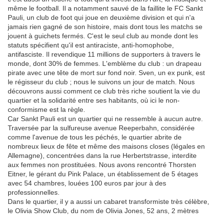
même le football. Il a notamment sauvé de la faillite le FC Sankt
Pauli, un club de foot qui joue en deuxième division et qui n'a
jamais rien gagné de son histoire, mais dont tous les matchs se
jouent à guichets fermés. C'est le seul club au monde dont les
statuts spécifient qu'il est antiraciste, anti-homophobe,
antifasciste. Il revendique 11 millions de supporters à travers le
monde, dont 30% de femmes. L'emblème du club : un drapeau
pirate avec une tête de mort sur fond noir. Sven, un ex punk, est
le régisseur du club ; nous le suivons un jour de match. Nous
découvrons aussi comment ce club très riche soutient la vie du
quartier et la solidarité entre ses habitants, où ici le non-
conformisme est la règle.
Car Sankt Pauli est un quartier qui ne ressemble à aucun autre.
Traversée par la sulfureuse avenue Reeperbahn, considérée
comme l'avenue de tous les péchés, le quartier abrite de
nombreux lieux de fête et même des maisons closes (légales en
Allemagne), concentrées dans la rue Herbertstrasse, interdite
aux femmes non prostituées. Nous avons rencontré Thorsten
Eitner, le gérant du Pink Palace, un établissement de 5 étages
avec 54 chambres, louées 100 euros par jour à des
professionnelles.
Dans le quartier, il y a aussi un cabaret transformiste très célèbre,
le Olivia Show Club, du nom de Olivia Jones, 52 ans, 2 mètres