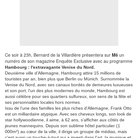
Ce soir à 23h, Bernard de la Villardière présentera sur
M6
un
numéro de son magazine Enquête Exclusive avec au programme
Hambourg : l'extravagante Venise du Nord.
Deuxième ville d'Allemagne, Hambourg attire 15 millions de
touristes par an, bien plus que Berlin ou Münich. Surnommée la
Venise du Nord, avec ses canaux bordés de demeures luxueuses
et son port, l'un des plus modernes du monde, Hambourg est
aussi célèbre pour ses quartiers sulfureux, son sens de la fête et
ses personnalités locales hors normes.
Issu de l'une des familles les plus riches d'Allemagne, Frank Otto
est un milliardaire atypique. Avec ses cheveux longs, son look de
star hollywoodienne, il aime, à 62 ans, s'afficher aux côtés de
jeunes mannequins. Depuis son sublime hôtel particulier (1
000m²) au cœur de la ville, il dirige un groupe de médias, mais
c'est aussi un touche-à-tout qui a investi dans l'art, la musique et