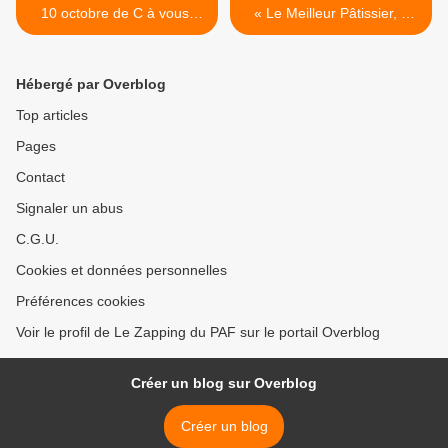
10 octobre de C à vous,
« Le Meilleur Pâtissier, à
Touche pas à mon poste,
vos fourneaux » ce soir sur
Quotidien, 28 Minutes et
M6 >
L'info du vrai
Hébergé par Overblog
Top articles
Pages
Contact
Signaler un abus
C.G.U.
Cookies et données personnelles
Préférences cookies
Voir le profil de Le Zapping du PAF sur le portail Overblog
Créer un blog sur Overblog
Créer un blog