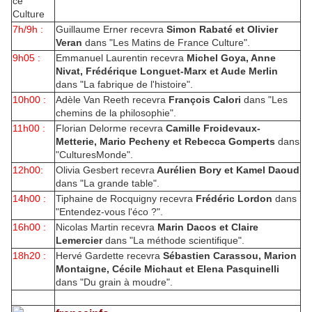
7h/9h :
Guillaume Erner recevra
Simon Rabaté et Olivier
Veran
dans "Les Matins de France Culture".
9h05 :
Emmanuel Laurentin recevra
Michel Goya, Anne
Nivat, Frédérique Longuet-Marx et Aude Merlin
dans "La fabrique de l'histoire".
10h00 :
Adèle Van Reeth recevra
François Calori
dans "Les
chemins de la philosophie".
11h00 :
Florian Delorme recevra
Camille Froidevaux-
Metterie, Mario Pecheny et Rebecca Gomperts
dans
"CulturesMonde".
12h00:
Olivia Gesbert recevra
Aurélien Bory et Kamel Daoud
dans "La grande table".
14h00 :
Tiphaine de Rocquigny recevra
Frédéric Lordon
dans
"Entendez-vous l'éco ?".
16h00 :
Nicolas Martin recevra
Marin Dacos et Claire
Lemercier
dans "La méthode scientifique".
18h20 :
Hervé Gardette recevra
Sébastien Carassou, Marion
Montaigne, Cécile Michaut et Elena Pasquinelli
dans "Du grain à moudre".