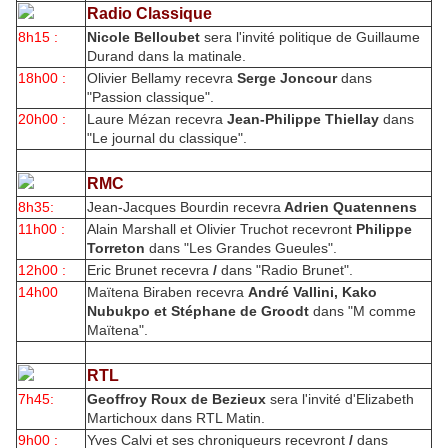
Radio Classique
8h15 :
Nicole Belloubet
sera l'invité politique de Guillaume
Durand dans la matinale.
18h00 :
Olivier Bellamy recevra
Serge Joncour
dans
"Passion classique".
20h00 :
Laure Mézan recevra
Jean-Philippe Thiellay
dans
"Le journal du classique".
RMC
8h35:
Jean-Jacques Bourdin recevra
Adrien Quatennens
11h00 :
Alain Marshall et Olivier Truchot recevront
Philippe
Torreton
dans "Les Grandes Gueules".
12h00 :
Eric Brunet recevra
/
dans "Radio Brunet".
14h00
Maïtena Biraben recevra
André Vallini, Kako
Nubukpo et Stéphane de Groodt
dans "M comme
Maïtena".
RTL
7h45:
Geoffroy Roux de Bezieux
sera l'invité d'Elizabeth
Martichoux dans RTL Matin.
9h00 :
Yves Calvi et ses chroniqueurs recevront
/
dans