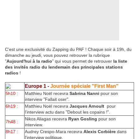
C'est une exclusivité du Zapping du PAF ! Chaque soir à 19h, du
dimanche au jeudi, vous pouvez retrouver la rubrique
"
Aujourd'hui à la radio
" qui vous permet de retrouver
la liste
des invités radio du lendemain des principales stations
radios
!
Europe 1 -
Journée spéciale "First Man"
5h10 :
Matthieu Noël recevra
Sabrina Nanni
pour son
interview "Fallait oser".
6h19 :
Matthieu Noël recevra
Jacques Arnoult
pour
l'interview actu dans "Debout les copains !".
Nikos Aliagas recevra
Ryan Gosling
pour son
7h48 :
interview.
8h17 :
Audrey Crespo-Mara recevra
Alexis Corbière
dans
l'interview politique.