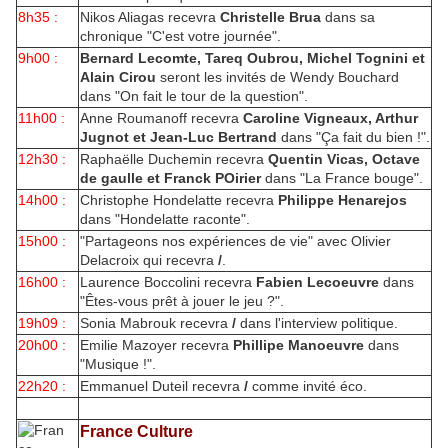
8h35 :
Nikos Aliagas recevra
Christelle Brua
dans sa
chronique "C'est votre journée".
9h00 :
Bernard Lecomte, Tareq Oubrou, Michel Tognini et
Alain Cirou
seront les invités de Wendy Bouchard
dans "On fait le tour de la question".
11h00 :
Anne Roumanoff recevra
Caroline Vigneaux, Arthur
Jugnot et Jean-Luc Bertrand
dans "Ça fait du bien !".
12h30 :
Raphaëlle Duchemin recevra
Quentin Vicas, Octave
de gaulle et Franck POirier
dans "La France bouge".
14h00 :
Christophe Hondelatte recevra
Philippe Henarejos
dans "Hondelatte raconte".
15h00 :
"Partageons nos expériences de vie" avec Olivier
Delacroix qui recevra
/
.
16h00 :
Laurence Boccolini recevra
Fabien Lecoeuvre
dans
"Êtes-vous prêt à jouer le jeu ?".
19h09 :
Sonia Mabrouk recevra
/
dans l'interview politique.
20h00 :
Emilie Mazoyer recevra
Phillipe Manoeuvre
dans
"Musique !".
22h20 :
Emmanuel Duteil recevra
/
comme invité éco.
France Culture