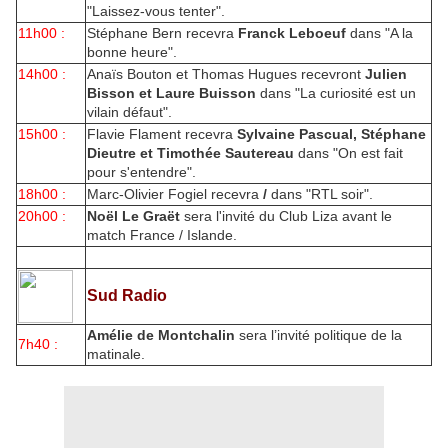
"Laissez-vous tenter".
11h00 :
Stéphane Bern recevra
Franck Leboeuf
dans "A la
bonne heure".
14h00 :
Anaïs Bouton et Thomas Hugues recevront
Julien
Bisson et Laure Buisson
dans "La curiosité est un
vilain défaut".
15h00 :
Flavie Flament recevra
Sylvaine Pascual, Stéphane
Dieutre et Timothée Sautereau
dans "On est fait
pour s'entendre".
18h00 :
Marc-Olivier Fogiel recevra
/
dans "RTL soir".
20h00 :
Noël Le Graët
sera l'invité du Club Liza avant le
match France / Islande.
Sud Radio
Amélie de Montchalin
sera l’invité politique de la
7h40 :
matinale.