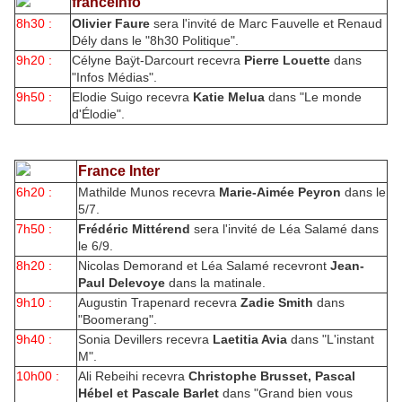
franceinfo
8h30 :
Olivier Faure
sera l'invité de Marc Fauvelle et Renaud
Dély dans le "8h30 Politique".
9h20 :
Célyne Baÿt-Darcourt recevra
Pierre Louette
dans
"Infos Médias".
9h50 :
Elodie Suigo recevra
Katie Melua
dans "Le monde
d'Élodie".
France Inter
6h20 :
Mathilde Munos recevra
Marie-Aimée Peyron
dans le
5/7.
7h50 :
Frédéric Mittérend
sera l'invité de Léa Salamé dans
le 6/9.
8h20 :
Nicolas Demorand et Léa Salamé recevront
Jean-
Paul Delevoye
dans la matinale.
9h10 :
Augustin Trapenard recevra
Zadie Smith
dans
"Boomerang".
9h40 :
Sonia Devillers recevra
Laetitia Avia
dans "L'instant
M".
10h00 :
Ali Rebeihi recevra
Christophe Brusset, Pascal
Hébel et Pascale Barlet
dans "Grand bien vous