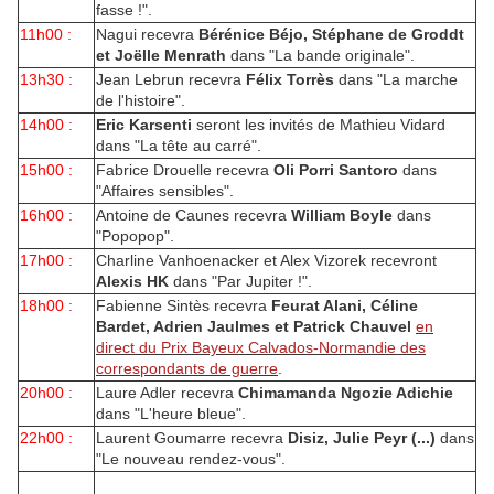
fasse !".
11h00 :
Nagui recevra
Bérénice Béjo, Stéphane de Groddt
et Joëlle Menrath
dans "La bande originale".
13h30 :
Jean Lebrun recevra
Félix Torrès
dans "La marche
de l'histoire".
14h00 :
Eric Karsenti
seront les invités de Mathieu Vidard
dans "La tête au carré".
15h00 :
Fabrice Drouelle recevra
Oli Porri Santoro
dans
"Affaires sensibles".
16h00 :
Antoine de Caunes recevra
William Boyle
dans
"Popopop".
17h00 :
Charline Vanhoenacker et Alex Vizorek recevront
Alexis HK
dans "Par Jupiter !".
18h00 :
Fabienne Sintès recevra
Feurat Alani, Céline
Bardet, Adrien Jaulmes et Patrick Chauvel
en
direct du Prix Bayeux Calvados-Normandie des
correspondants de guerre
.
20h00 :
Laure Adler recevra
Chimamanda Ngozie Adichie
dans "L'heure bleue".
22h00 :
Laurent Goumarre recevra
Disiz, Julie Peyr (...)
dans
"Le nouveau rendez-vous".