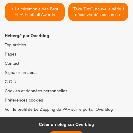
< La cérémonie des Best
"Take Two", nouvelle série à
FIFA Football Awards
découvrir dès ce soir sur
diffusée ce soir sur TMC
France 2 >
Hébergé par Overblog
Top articles
Pages
Contact
Signaler un abus
C.G.U.
Cookies et données personnelles
Préférences cookies
Voir le profil de Le Zapping du PAF sur le portail Overblog
Créer un blog sur Overblog