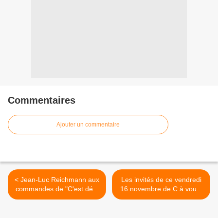
Commentaires
Ajouter un commentaire
< Jean-Luc Reichmann aux
Les invités de ce vendredi
commandes de "C'est déjà
16 novembre de C à vous,
Noël" dès le 3 décembre à
TPMP ouvert à tous,
18h15 sur TF1
Quotidien, 28 Minutes >