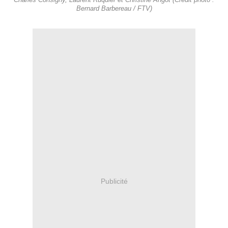
Charles Consigny, Laurent Ruquier et Christine Angot (Crédit photo :
Bernard Barbereau / FTV)
Publicité