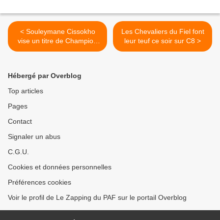
< Souleymane Cissokho
Les Chevaliers du Fiel font
vise un titre de Champion
leur teuf ce soir sur C8 >
de France en direct sur
CANAL+SPORT
Hébergé par Overblog
Top articles
Pages
Contact
Signaler un abus
C.G.U.
Cookies et données personnelles
Préférences cookies
Voir le profil de Le Zapping du PAF sur le portail Overblog