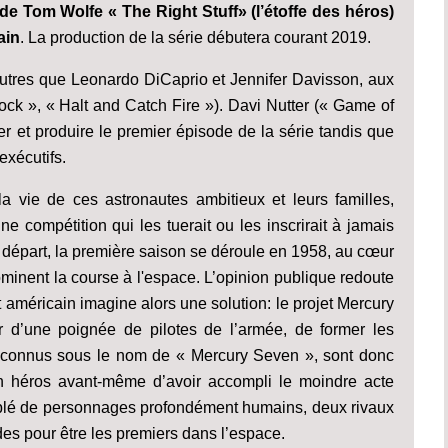
 de Tom Wolfe « The Right Stuff» (l’étoffe des héros)
ain
. La production de la série débutera courant 2019.
autres que Leonardo DiCaprio et Jennifer Davisson, aux
ck », « Halt and Catch Fire »). Davi Nutter (« Game of
er et produire le premier épisode de la série tandis que
exécutifs.
a vie de ces astronautes ambitieux et leurs familles,
 compétition qui les tuerait ou les inscrirait à jamais
e départ, la première saison se déroule en 1958, au cœur
ominent la course à l'espace. L’opinion publique redoute
américain imagine alors une solution: le projet Mercury
r d’une poignée de pilotes de l’armée, de former les
, connus sous le nom de « Mercury Seven », sont donc
 en héros avant-même d’avoir accompli le moindre acte
plé de personnages profondément humains, deux rivaux
es pour être les premiers dans l’espace.