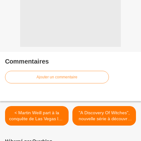
Commentaires
Ajouter un commentaire
< Martin Weill part à la
"A Discovery Of Witches",
conquête de Las Vegas le 2
nouvelle série à découvrir
avril sur TMC
dès ce soir sur SYFY >