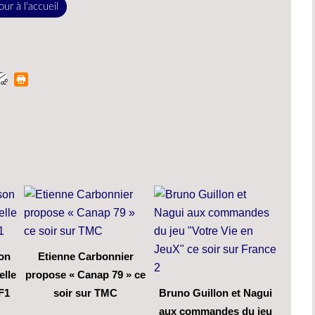
ur à l'accueil
son
Etienne Carbonnier
elle
propose « Canap 79 » ce
F1
soir sur TMC
Bruno Guillon et Nagui
aux commandes du jeu