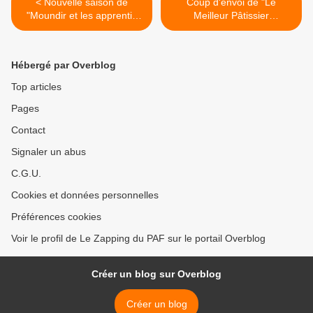
< Nouvelle saison de
Coup d'envoi de "Le
"Moundir et les apprentis
Meilleur Pâtissier
aventuriers" dès ce lundi
Professionnel : Le Choc
sur W9
Des Nations" ce soir sur M6
>
Hébergé par Overblog
Top articles
Pages
Contact
Signaler un abus
C.G.U.
Cookies et données personnelles
Préférences cookies
Voir le profil de Le Zapping du PAF sur le portail Overblog
Créer un blog sur Overblog
Créer un blog