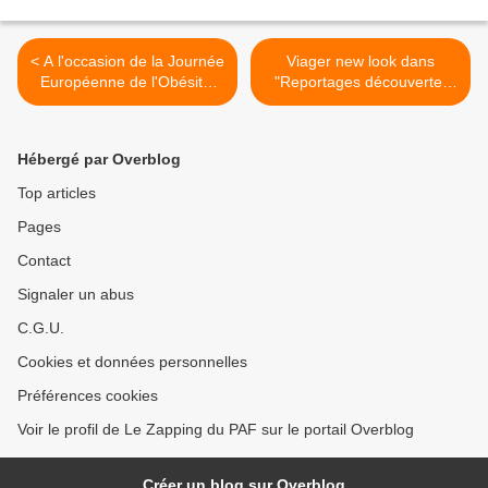
< A l'occasion de la Journée
Viager new look dans
Européenne de l'Obésité,
"Reportages découverte"
RMC Story diffuse ce midi
sur TF1 >
deux numéros inédits de
"Révélations"
Hébergé par Overblog
Top articles
Pages
Contact
Signaler un abus
C.G.U.
Cookies et données personnelles
Préférences cookies
Voir le profil de Le Zapping du PAF sur le portail Overblog
Créer un blog sur Overblog