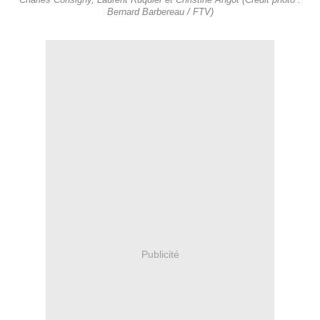
Charles Consigny, Laurent Ruquier et Christine Angot (Crédit photo :
Bernard Barbereau / FTV)
Publicité