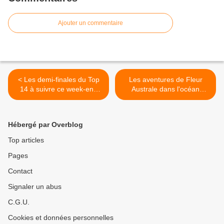
Ajouter un commentaire
< Les demi-finales du Top
Les aventures de Fleur
14 à suivre ce week-end
Australe dans l'océan
sur CANAL+
Indien dans "Reportages
découverte" sur TF1 >
Hébergé par Overblog
Top articles
Pages
Contact
Signaler un abus
C.G.U.
Cookies et données personnelles