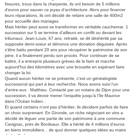
fissures, trous dans la charpente, ils ont besoin de 5 millions
d’euros pour sauver ce joyau d’architecture. Alors pour financer
leurs réparations, ils ont décidé de refaire une salle de 400m2
pour accueillir des mariages.
Mais hériter peut aussi se transformer en véritable cauchemar. 1
succession sur 5 se termine d’ailleurs en conflit ou devant les
tribunaux. Jean-Louis, 67 ans, retraité, se dit déshérité par sa
supposée demi-soeur et dénonce une donation déguisée. Après
s’être battu pendant 20 ans pour récupérer le patrimoine de son
père, il a finalement perdu son procès. Pour continuer de se
battre, il a entrepris plusieurs grèves de la faim et marche
aujourd’hui des kilomètres avec une brouette en espérant faire
changer la loi.
Quand aucun hériter ne se présente, c’est un généalogiste
successoral qui part à leur recherche. Nous avons suivi l’un
d’entre-eux : Matthieu. Contacté par un notaire de Dijon pour une
succession, il va devoir mener l’enquête jusqu’à l’île Maurice
dans l’Océan Indien...
Et quand certains n’ont pas d’héritier, ils décident parfois de faire
un choix surprenant. En Gironde, un riche négociant en vins a
décidé de léguer une partie de son patrimoine à une commune :
Cavignac, près de Bordeaux. Elle a hérité de 4 millions d’euros
en biens immobiliers... de quoi donner quelques idées au maire