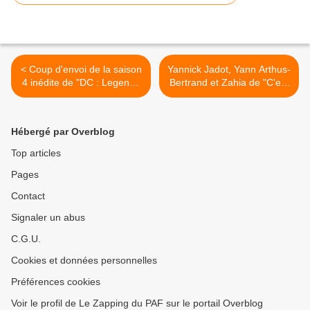
< Coup d'envoi de la saison
Yannick Jadot, Yann Arthus-
4 inédite de "DC : Legends
Bertrand et Zahia de "C'est
of Tomorrow" ce soir sur
l'hebdo" ce samedi sur
CSTAR
France 5 >
Hébergé par Overblog
Top articles
Pages
Contact
Signaler un abus
C.G.U.
Cookies et données personnelles
Préférences cookies
Voir le profil de Le Zapping du PAF sur le portail Overblog