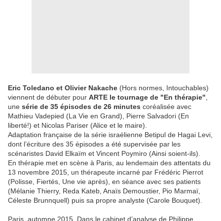
Eric Toledano et Olivier Nakache
(Hors normes, Intouchables)
viennent de débuter pour
ARTE
le tournage de "En thérapie"
,
une
série de 35 épisodes de 26 minutes
coréalisée avec
Mathieu Vadepied (La Vie en Grand), Pierre Salvadori (En
liberté!) et Nicolas Pariser (Alice et le maire).
Adaptation française de la série israélienne Betipul de Hagai Levi,
dont l’écriture des 35 épisodes a été supervisée par les
scénaristes David Elkaïm et Vincent Poymiro (Ainsi soient-ils).
En thérapie met en scène à Paris, au lendemain des attentats du
13 novembre 2015, un thérapeute incarné par Frédéric Pierrot
(Polisse, Fiertés, Une vie après), en séance avec ses patients
(Mélanie Thierry, Reda Kateb, Anaïs Demoustier, Pio Marmaï,
Céleste Brunnquell) puis sa propre analyste (Carole Bouquet).
Paris, automne 2015. Dans le cabinet d’analyse de Philippe