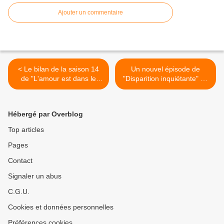
Ajouter un commentaire
< Le bilan de la saison 14
Un nouvel épisode de
de "L'amour est dans le
"Disparition inquiétante" en
pré" à découvrir dès le 2
tournage avec Sara
décembre sur M6
Forestier pour France 2 >
Hébergé par Overblog
Top articles
Pages
Contact
Signaler un abus
C.G.U.
Cookies et données personnelles
Préférences cookies