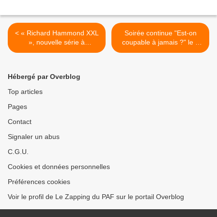
< « Richard Hammond XXL
Soirée continue "Est-on
», nouvelle série à
coupable à jamais ?" le 5
découvrir dès février sur
février sur France 2 >
Discovery Channel
Hébergé par Overblog
Top articles
Pages
Contact
Signaler un abus
C.G.U.
Cookies et données personnelles
Préférences cookies
Voir le profil de Le Zapping du PAF sur le portail Overblog